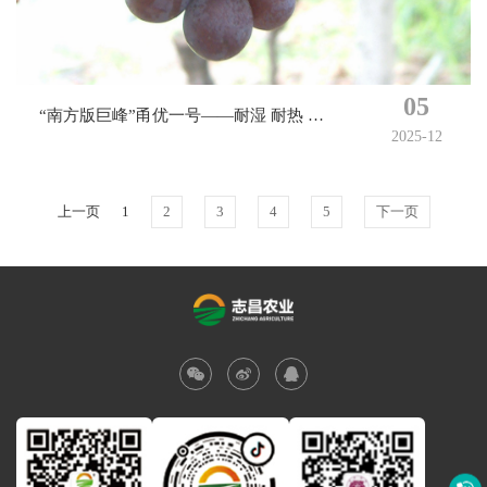
05
“南方版巨峰”甬优一号——耐湿 耐热 耐
2025-12
高温
上一页
1
2
3
4
5
下一页